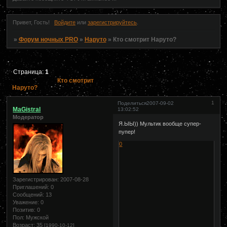
Привет, Гость!
Войдите
или
зарегистрируйтесь
.
»
Форум ночных PRO
»
Наруто
»
Кто смотрит Наруто?
Страница:
1
Кто смотрит
Наруто?
1
Поделиться
2007-09-02
MaGistral
13:02:52
Модератор
Я.ЫЫ)) Мультик вообще супер-
пупер!
0
Зарегистрирован
: 2007-08-28
Приглашений:
0
Сообщений:
13
Уважение:
0
Позитив:
0
Пол:
Мужской
Возраст:
35
[1990-10-12]