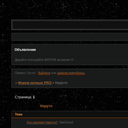
Объявление
Давайте посещяйте ФОРУМ активнее !!!
Привет, Гость!
Войдите
или
зарегистрируйтесь
.
»
Форум ночных PRO
»
Наруто
Страница:
1
Наруто
Тема
Кто смотрит Наруто?
MaGistral