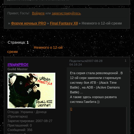
Привет, Гость!
Войдите
или
зарегистрируйтесь
.
»
Форум ночных PRO
»
Final Fantasy XII
»
Немного о 12-ой среии
Страница:
1
Немного о 12-ой
среии
1
Поделиться
2007-08-28
#NightPRO#
04:16:24
Guild Master
Ета серия стала революцеоной . В
12-ой сери заменили старенькую
систему боя ATB - (Atack Time
Battle) , на ADB - (Active Dаmions
Battle) ...
А также здесь хорошо развита
система Гамбита ))
0
Откуда:
Украина - Донецк
(Пролетарка)
Зарегистрирован
: 2007-08-27
Приглашений:
0
Сообщений:
356