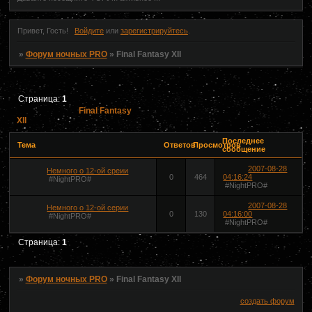
Привет, Гость!
Войдите
или
зарегистрируйтесь
.
»
Форум ночных PRO
»
Final Fantasy XII
Страница:
1
Final Fantasy
XII
Последнее
Тема
Ответов
Просмотров
сообщение
2007-08-28
Немного о 12-ой среии
0
464
04:16:24
#NightPRO#
#NightPRO#
2007-08-28
Немного о 12-ой серии
0
130
04:16:00
#NightPRO#
#NightPRO#
Страница:
1
»
Форум ночных PRO
»
Final Fantasy XII
создать форум