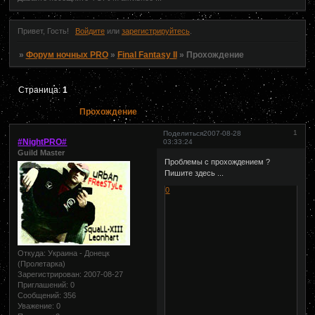
Привет, Гость!
Войдите
или
зарегистрируйтесь
.
»
Форум ночных PRO
»
Final Fantasy II
»
Прохождение
Страница:
1
Прохождение
1
Поделиться
2007-08-28
#NightPRO#
03:33:24
Guild Master
Проблемы с прохождением ?
Пишите здесь ...
0
Откуда:
Украина - Донецк
(Пролетарка)
Зарегистрирован
: 2007-08-27
Приглашений:
0
Сообщений:
356
Уважение:
0