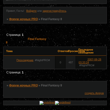
Привет, Гость!
Войдите
или
зарегистрируйтесь
.
»
Форум ночных PRO
»
Final Fantasy II
Страница:
1
Final Fantasy
II
Последнее
Тема
Ответов
Просмотров
сообщение
2007-08-28
Прохождение
#NightPRO#
0
487
03:33:24
#NightPRO#
Страница:
1
»
Форум ночных PRO
»
Final Fantasy II
создать форум