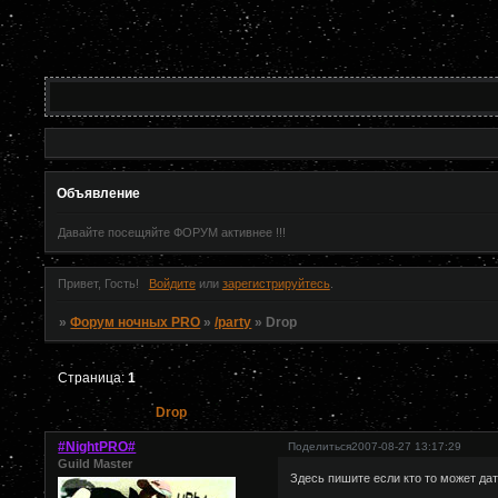
Объявление
Давайте посещяйте ФОРУМ активнее !!!
Привет, Гость!
Войдите
или
зарегистрируйтесь
.
»
Форум ночных PRO
»
/party
»
Drop
Страница:
1
Drop
#NightPRO#
Поделиться
2007-08-27 13:17:29
Guild Master
Здесь пишите если кто то может дат