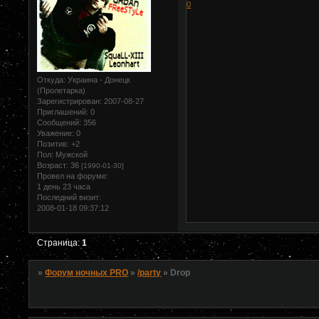
0
Откуда:
Украина - Донецк
(Пролетарка)
Зарегистрирован
: 2007-08-27
Приглашений:
0
Сообщений:
356
Уважение:
0
Позитив:
+2
Пол:
Мужской
Возраст:
36
[1990-01-30]
Провел на форуме:
1 день 23 часа
Последний визит:
2008-01-18 09:37:12
Страница:
1
»
Форум ночных PRO
»
/party
»
Drop