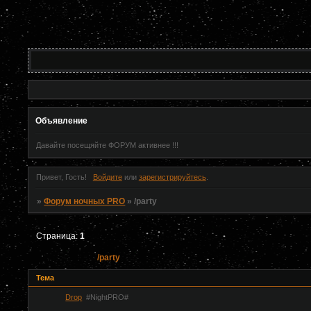
Объявление
Давайте посещяйте ФОРУМ активнее !!!
Привет, Гость!
Войдите
или
зарегистрируйтесь
.
»
Форум ночных PRO
»
/party
Страница:
1
/party
Тема
Drop
#NightPRO#