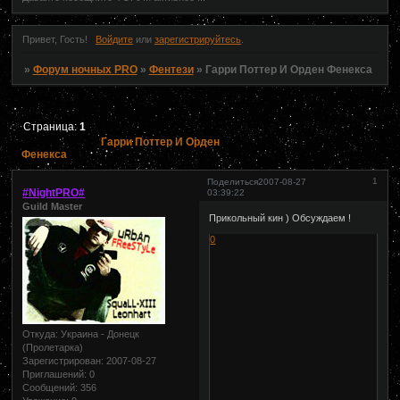
Привет, Гость!
Войдите
или
зарегистрируйтесь
.
»
Форум ночных PRO
»
Фентези
»
Гарри Поттер И Орден Фенекса
Страница:
1
Гарри Поттер И Орден
Фенекса
1
Поделиться
2007-08-27
#NightPRO#
03:39:22
Guild Master
Прикольный кин ) Обсуждаем !
0
Откуда:
Украина - Донецк
(Пролетарка)
Зарегистрирован
: 2007-08-27
Приглашений:
0
Сообщений:
356