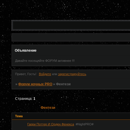
Объявление
Давайте посещяйте ФОРУМ активнее !!!
Привет, Гость!
Войдите
или
зарегистрируйтесь
.
»
Форум ночных PRO
»
Фентези
Страница:
1
Фентези
Тема
Гарри Поттер И Орден Фенекса
#NightPRO#