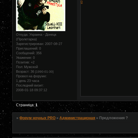
0
Откуда:
Украина - Донецк
(Пролетарка)
Зарегистрирован
: 2007-08-27
Приглашений:
0
Сообщений:
356
Уважение:
0
Позитив:
+2
Пол:
Мужской
Возраст:
36
[1990-01-30]
Провел на форуме:
1 день 23 часа
Последний визит:
2008-01-18 09:37:12
Страница:
1
»
Форум ночных PRO
»
Администрационая
»
Предложения ?