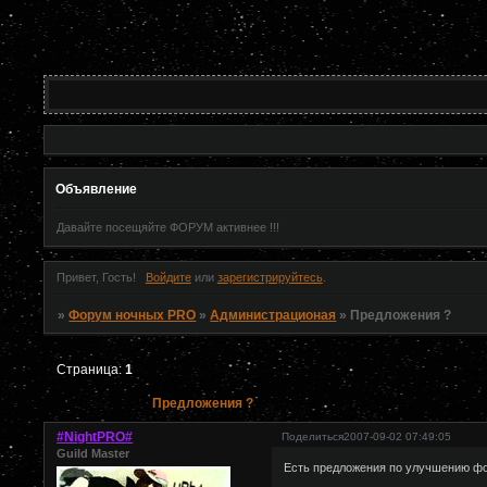
Объявление
Давайте посещяйте ФОРУМ активнее !!!
Привет, Гость!
Войдите
или
зарегистрируйтесь
.
»
Форум ночных PRO
»
Администрационая
»
Предложения ?
Страница:
1
Предложения ?
#NightPRO#
Поделиться
2007-09-02 07:49:05
Guild Master
Есть предложения по улучшению фор