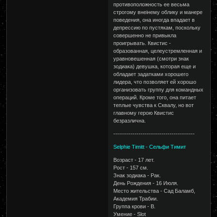
противоположность ее весьма
строгому внеiнему облику и манере
поведения, она иногда впадает в
депрессию по пустякам, поскольку
совершенно не привыкла
проигрывать. Квистис -
образованная, целеустремленная и
уравновешенная (смотри знак
зодиака) девушка, которая еще и
обладает задатками хорошего
лидера, что позволяет ей хорошо
организовать группу для командных
операций. Кроме того, она питает
теплые чувства к Сквалу, но вот
главному герою Квистис
безразлична.
------------------------------------------
Selphie Timitt - Сельфи Тимит
Возраст - 17 лет.
Рост - 157 см.
Знак зодиака - Рак.
День Рождения - 16 Июля.
Место жительства - Сад Баламб,
Академия Трабии.
Группа крови - B.
Умение - Slot