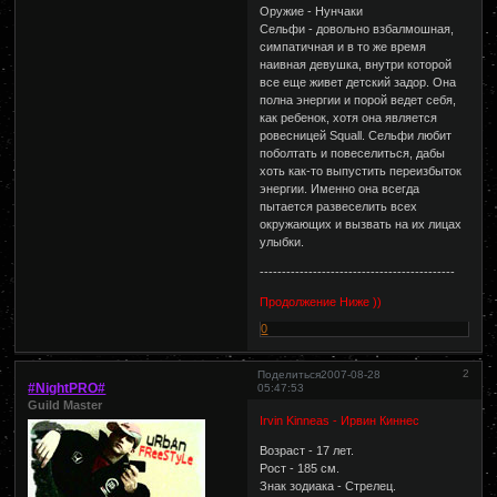
Оружие - Нунчаки
Сельфи - довольно взбалмошная,
симпатичная и в то же время
наивная девушка, внутри которой
все еще живет детский задор. Она
полна энергии и порой ведет себя,
как ребенок, хотя она является
ровесницей Squall. Сельфи любит
поболтать и повеселиться, дабы
хоть как-то выпустить переизбыток
энергии. Именно она всегда
пытается развеселить всех
окружающих и вызвать на их лицах
улыбки.
--------------------------------------------
Продолжение Ниже ))
0
2
Поделиться
2007-08-28
#NightPRO#
05:47:53
Guild Master
Irvin Kinneas - Ирвин Киннес
Возраст - 17 лет.
Рост - 185 см.
Знак зодиака - Стрелец.