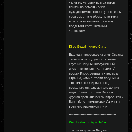
человек, который всегда готов
прийти на помощь всем
нуждающимся. Теперь у него есть
своя семья и любовь, но история
еще только начинается и ему
предстоит стать великим
человеком.
---------------------------------------
Kiros Seagil - Кирос Сигил
Еще один персонаж из снов Сквала.
Темнокожий, худой и стильный
спутник Лагуны, вооруженный
двумя лезвиями - Катарами. И
пускай Кирос одевается весьма
странно, комментарии Лагуны на
этот счет не задевают его,
поскольку они друзья уже долгие
годы. Кроме того, для Кироса
дружба превыше всего. Кирос, как и
Вард, будут спутниками Лагуны на
всем его жизненном пути.
----------------------------------------
Ward Zabac - Вард Забак
Третий из группы Лагуны.