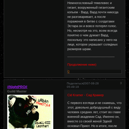
Немногословный тяжеловес и
гигант, вооруженный гигантским
копьем - Вард. Вард почти никогда
не разговаривает, а после
поражения в битве с солдатами
Эстара он и вовсе потерял голос.
Но, несмотря на это, всем всегда
понятно о чем думает Вард,
поскольку это написано у него на
лице, которое украшает солидных
размеров шрам.
-----------------------------------------
Продолжение ниже)
0
3
Поделиться
2007-08-28
#NightPRO#
05:49:19
Guild Master
Cid Kramer - Сид Крамер
С первого взгляда и не скажешь, что
этот, довольно добродушный с виду
человек средних лет, стоит во главе
военной академии Сад. Именно он,
вместе со своей женой Эдеей
основал Приют. Но в итоге, после