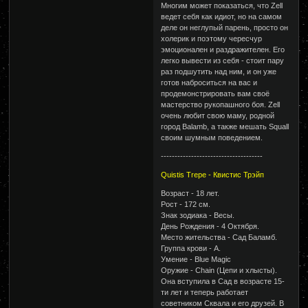
Многим может показаться, что Zell
ведет себя как идиот, но на самом
деле он неглупый парень, просто он
холерик и поэтому чересчур
эмоционален и раздражителен. Его
легко вывести из себя - стоит пару
раз подшутить над ним, и он уже
готов наброситься на вас и
продемонстрировать вам своё
мастерство рукопашного боя. Zell
очень любит свою маму, родной
город Balamb, а также мешать Squall
своим шумным поведением.
-------------------------------------
Quistis Trepe - Квистис Трэйп
Возраст - 18 лет.
Рост - 172 см.
Знак зодиака - Весы.
День Рождения - 4 Октября.
Место жительства - Сад Баламб.
Группа крови - А.
Умение - Blue Magic
Оружие - Chain (Цепи и хлысты).
Она вступила в Сад в возрасте 15-
ти лет и теперь работает
советником Сквала и его друзей. В