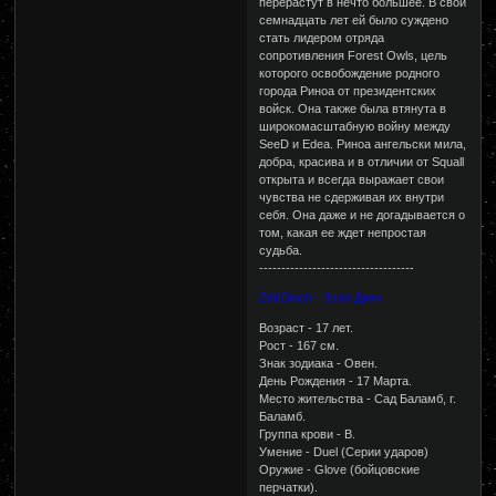
перерастут в нечто большее. В свои
семнадцать лет ей было суждено
стать лидером отряда
сопротивления Forest Owls, цель
которого освобождение родного
города Риноа от президентских
войск. Она также была втянута в
широкомасштабную войну между
SeeD и Edea. Риноа ангельски мила,
добра, красива и в отличии от Squall
открыта и всегда выражает свои
чувства не сдерживая их внутри
себя. Она даже и не догадывается о
том, какая ее ждет непростая
судьба.
-----------------------------------
Zell Dinch - Зэлл Динч
Возраст - 17 лет.
Рост - 167 см.
Знак зодиака - Овен.
День Рождения - 17 Марта.
Место жительства - Сад Баламб, г.
Баламб.
Группа крови - B.
Умение - Duel (Серии ударов)
Оружие - Glove (бойцовские
перчатки).