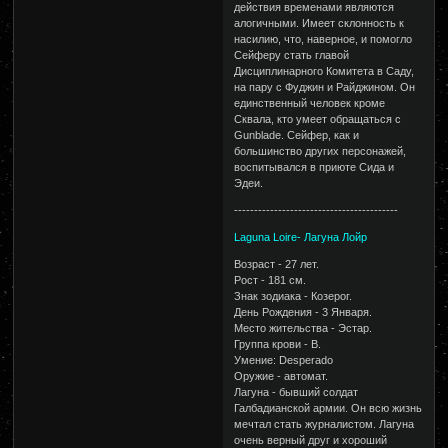
действия временами являются
алогичными. Имеет склонность к
насилию, что, наверное, и помогло
Сейферу стать главой
Дисциплинарного Комитета в Саду,
на пару с Фуджин и Райджином. Он
единственный человек кроме
Сквала, кто умеет обращаться с
Gunblade. Сейфер, как и
большинство других персонажей,
воспитывался в приюте Сида и
Эдеи.
-----------------------------------------
Laguna Loire- Лагуна Лойр
Возраст - 27 лет.
Рост - 181 см.
Знак зодиака - Козерог.
День Рождения - 3 Января.
Место жительства - Эстар.
Группа крови - В.
Умение: Desperado
Оружие - автомат.
Лагуна - бывший солдат
Галбадианской армии. Он всю жизнь
мечтал стать журналистом. Лагуна
очень верный друг и хороший