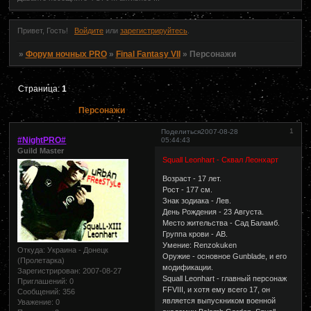
Привет, Гость!
Войдите
или
зарегистрируйтесь
.
»
Форум ночных PRO
»
Final Fantasy VII
»
Персонажи
Страница:
1
Персонажи
1
Поделиться
2007-08-28
#NightPRO#
05:44:43
Guild Master
Squall Leonhart - Сквал Леонхарт
Возраст - 17 лет.
Рост - 177 см.
Знак зодиака - Лев.
День Рождения - 23 Августа.
Место жительства - Сад Баламб.
Группа крови - АВ.
Умение: Renzokuken
Откуда:
Украина - Донецк
Оружие - основное Gunblade, и его
(Пролетарка)
модификации.
Зарегистрирован
: 2007-08-27
Squall Leonhart - главный персонаж
Приглашений:
0
FFVIII, и хотя ему всего 17, он
Сообщений:
356
является выпускником военной
Уважение:
0