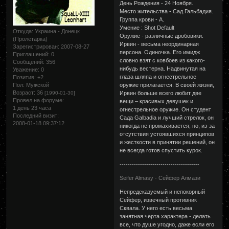
День Рождения - 24 Ноября.
Место жительства - Сад Гальбадия.
Группа крови - А.
Умение : Shot Default
Откуда:
Украина - Донецк
Оружие - различные дробовики.
(Пролетарка)
Ирвин - весьма неординарная
Зарегистрирован
: 2007-08-27
персона. Одиночка. Его имидж
Приглашений:
0
словно взят с ковбоев из какого-
Сообщений:
356
нибудь вестерна. Надвинутая на
Уважение:
0
глаза шляпа и огнестрельное
Позитив:
+2
Пол:
Мужской
оружие прилагается. В своей жизни,
Возраст:
36
[1990-01-30]
Ирвин больше всего любит две
Провел на форуме:
вещи – красивых девушек и
1 день 23 часа
огнестрельное оружие. Он студент
Последний визит:
Сада Galbadia и лучший стрелок, он
2008-01-18 09:37:12
никогда не промахивается, но, из-за
отсутствия устоявшихся принципов
и жесткости в принятии решений, он
не всегда готов спустить курок.
---------------------------------------
Seifer Almasy - Сейфер Алмази
Непредсказуемый и непокорный
Сейфер, извечный противник
Сквала. У него есть весьма
занятная черта характера - делать
все, что душе угодно, даже если его