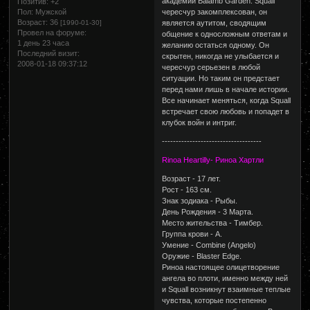
академии Balamb Garden. Squall
Позитив:
+2
Пол:
Мужской
чересчур закомплексован, он
Возраст:
36
[1990-01-30]
является аутитом, сводящим
Провел на форуме:
общение к односложным ответам и
1 день 23 часа
желанию остаться одному. Он
Последний визит:
скрытен, никогда не улыбается и
2008-01-18 09:37:12
чересчур серьезен в любой
ситуации. Но таким он предстает
перед нами лишь в начале истории.
Все начинает меняться, когда Squall
встречает свою любовь и попадет в
клубок войн и интриг.
------------------------------------
Rinoa Heartilly- Риноа Хартли
Возраст - 17 лет.
Рост - 163 см.
Знак зодиака - Рыбы.
День Рождения - 3 Марта.
Место жительства - Тимбер.
Группа крови - А.
Умение - Combine (Angelo)
Оружие - Blaster Edge.
Риноа настоящее олицетворение
ангела во плоти, именно между ней
и Squall возникнут взаимные теплые
чувства, которые постепенно