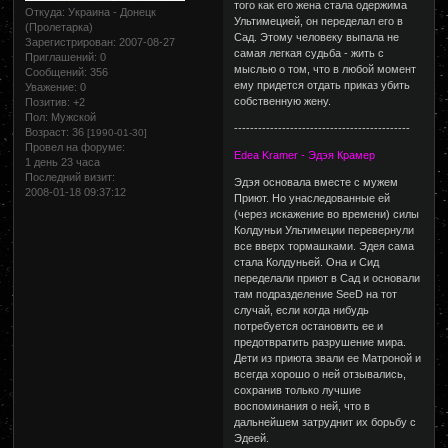
того как его жена стала одержима
Откуда:
Украина - Донецк
Ультимецией, он переделал его в
(Пролетарка)
Сад. Этому человеку выпала не
Зарегистрирован
: 2007-08-27
самая легкая судьба - жить с
Приглашений:
0
мыслью о том, что в любой момент
Сообщений:
356
ему придется отдать приказ убить
Уважение:
0
собственную жену.
Позитив:
+2
Пол:
Мужской
--------------------------------------------
Возраст:
36
[1990-01-30]
Провел на форуме:
Edea Kramer - Эдэя Крамер
1 день 23 часа
Последний визит:
Эдэя основала вместе с мужем
2008-01-18 09:37:12
Приют. Но унаследованные ей
(через искажение во времени) силы
Колдуньи Ультимеции перевернули
все вверх тормашками. Эдея сама
стала Колдуньей. Она и Сид
переделали приют в Сад и основали
там подразделение SeeD на тот
случай, если когда нибудь
потребуется остановить ее и
предотвратить разрушение мира.
Дети из приюта звали ее Матроной и
всегда хорошо о ней отзывались,
сохранив только лучшие
воспоминания о ней, что в
дальнейшем затруднит их борьбу с
Эдеей.