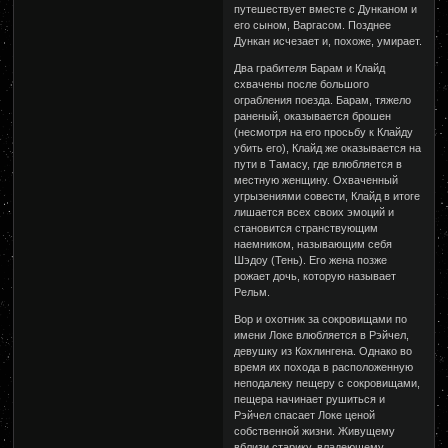
путешествует вместе с Дунканом и
его сыном, Варгасом. Позднее
Дункан исчезает и, похоже, умирает.
Два грабителя Барам и Клайд
схвачены после большого
ограбления поезда. Барам, тяжело
раненый, оказывается брошен
(несмотря на его просьбу к Клайду
убить его), Клайд же оказывается на
пути в Тамасу, где влюбляется в
местную женщину. Охваченный
угрызениями совести, Клайд в итоге
лишается всех своих эмоций и
становится странствующим
наемником, называющим себя
Шэдоу (Тень). Его жена позже
рожает дочь, которую называет
Рельм.
Вор и охотник за сокровищами по
имени Локе влюбляется в Рэйчел,
девушку из Кохлингена. Однако во
время их похода в расположенную
неподалеку пещеру с сокровищами,
пещера начинает рушиться и
Рэйчел спасает Локе ценой
собственной жизни. Живущему
вблизи старику, владеющему