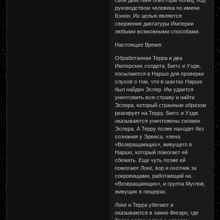
свои действия близ горы Кольц, под
руководством человека по имени
Бэнон. Их целью является
свержение диктатуры Империи
любыми возможными способами.
Настоящее Время:
Обработанная Терра и два
Имперских солдата, Биггс и Уэдж,
посылаются в Нарше для проверки
слухов о том, что в шахтах Нарше
был найден Эспер. Им удается
уничтожить всю стражу и найти
Эспера, который странным образом
реагирует на Терру. Биггс и Уэдж
оказываются уничтожены силами
Эспера. А Терру позже находят без
сознания у Эрвиса, члена
«Возвращающих», живущего в
Нарше, который помогает ей
сбежать. Еще чуть позже ей
помогают Локе, вор и охотник за
сокровищами, работающий на
«Возвращающих», и группа Муглов,
живущих в пещерах.
Локе и Терра убегают и
оказываются в замке Фигаро, где