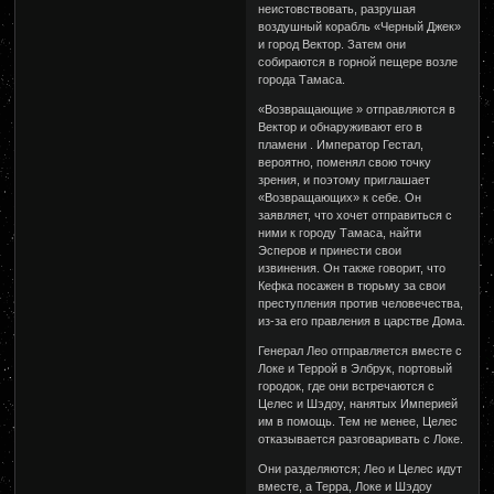
неистовствовать, разрушая
воздушный корабль «Черный Джек»
и город Вектор. Затем они
собираются в горной пещере возле
города Тамаса.
«Возвращающие » отправляются в
Вектор и обнаруживают его в
пламени . Император Гестал,
вероятно, поменял свою точку
зрения, и поэтому приглашает
«Возвращающих» к себе. Он
заявляет, что хочет отправиться с
ними к городу Тамаса, найти
Эсперов и принести свои
извинения. Он также говорит, что
Кефка посажен в тюрьму за свои
преступления против человечества,
из-за его правления в царстве Дома.
Генерал Лео отправляется вместе с
Локе и Террой в Элбрук, портовый
городок, где они встречаются с
Целес и Шэдоу, нанятых Империей
им в помощь. Тем не менее, Целес
отказывается разговаривать с Локе.
Они разделяются; Лео и Целес идут
вместе, а Терра, Локе и Шэдоу