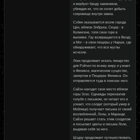
и вербует банду наемников,
убеждая их, что он хочет добыть
сокровище внутри замка.
Сэбин оказывается возле города
Цен, вблизи Элбрука. Сецер - в
Колингене, топя свое горе в
выпивке. Гау возвращается в Велдт,
а Мог – в свои пещеры у Нарше, где
обнаруживает, что все муглы
исчезли.
Локе продолжает искать лекарство
для Рэйчел по всему миру и узнает
о Фениксе, магическом существе,
запертом в Пещерах Феникса. Он
отправляется туда в поисках него.
Сайэн находит свое место вблизи
горы Зозо. Однажды перехватив
голубя с письмом, он читает его и
узнает, что солдат (который умер в
Моблице) получает письма от своей
возлюбленной, Лолы, в Маранде.
Сайэн решает стать этим солдатом
и посылает цветы и письма Лоле,
выдавая себя за него.
Шэдоу продолжает путешествовать,