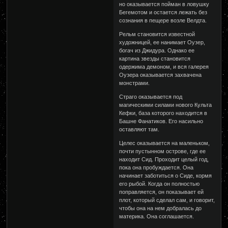
но оказывается пойман в ловушку
Бегемотом и остается лежать без
сознания в пещере возле Велдта.
Рельм становится известной
художницей, ее нанимает Оузер,
богач из Джидура. Однако ее
картина звезды становится
одержима демоном, и вся галерея
Оузера оказывается захвачена
монстрами.
Страго оказывается под
магическими силами нового Культа
Кефки, база которого находится в
Башне Фанатиков. Его насильно
оставляют там.
Целес оказывается на маленьком,
почти пустынном острове, где ее
находит Сид. Проходит целый год,
пока она пробуждается. Она
начинает заботиться о Сиде, кормя
его рыбой. Когда он полностью
поправляется, он показывает ей
плот, который сделал сам, и говорит,
чтобы она на нем добралась до
материка. Она соглашается.