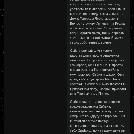
подготовленного генералом Лео,
уважаемым Имперским военным, и
Кефкой, по поводу захвата царства
Дома. Генерала Лео отзывают в
Вектор (столицу Империи), а Кефка
остается за главного. Он отравляет
воды царства Дома, таким образом,
уничтожая всех его жителей, даже
своих собственных воинов.
Сайэн, верный слуга короля
царства Дома, после отражения
атаки сил Лео, разгневан смертями
его короля, жены и сына. В ярости
он нападает на Имперскую Базу,
ему помогают Сэбин и Шэдоу. Они
крадут образцы Брони МагиТек и
убегают. В итоге они оказываются в
Призрачном Лесу, который приводит
их к Призрачному Поезду.
Сэбин прыгает на поезд вопреки
предупреждениям Сайэна,
утверждающего, что поезд отвозит
умерших на «другую сторону». Они
пытаются сойти с поезда,
встречаясь с воином, называющим
себя Зигфрид, но на самом деле он