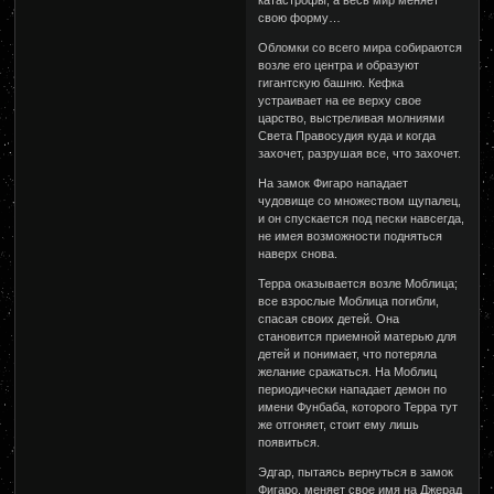
катастрофы, а весь мир меняет
свою форму…
Обломки со всего мира собираются
возле его центра и образуют
гигантскую башню. Кефка
устраивает на ее верху свое
царство, выстреливая молниями
Света Правосудия куда и когда
захочет, разрушая все, что захочет.
На замок Фигаро нападает
чудовище со множеством щупалец,
и он спускается под пески навсегда,
не имея возможности подняться
наверх снова.
Терра оказывается возле Моблица;
все взрослые Моблица погибли,
спасая своих детей. Она
становится приемной матерью для
детей и понимает, что потеряла
желание сражаться. На Моблиц
периодически нападает демон по
имени Фунбаба, которого Терра тут
же отгоняет, стоит ему лишь
появиться.
Эдгар, пытаясь вернуться в замок
Фигаро, меняет свое имя на Джерад