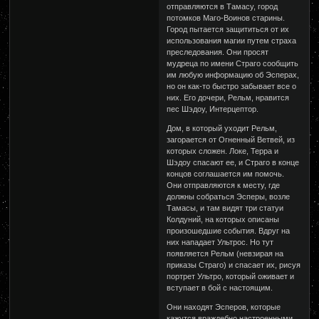
отправляются в Тамасу, город
потомков Маго-Воинов старины.
Город пытается защититься от их
использования магии путем страха
преследования. Они просят
мудреца по имени Страго сообщить
им любую информацию об Эсперах,
но он как-то быстро забывает все о
них. Его дочери, Рельм, нравится
пес Шэдоу, Интерцептор.
Дом, в который уходит Рельм,
загорается от Огненный Ветвей, из
которых сложен. Локе, Терра и
Шэдоу спасают ее, и Страго в конце
концов соглашается им помочь.
Они отправляются к месту, где
должны собраться Эсперы, возле
Тамасы, и там видят три статуи
Колдуний, на которых описаны
произошедшие события. Вдруг на
них нападает Ультрос. Но тут
появляется Рельм (невзирая на
приказы Страго) и спасает их, рисуя
портрет Ультро, который оживает и
вступает в бой с настоящим.
Они находят Эсперов, которые
кажутся враждебно настроенными.