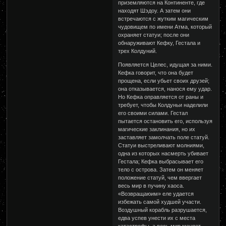
приземляются на Континенте, где
находят Шэдоу. А затем они
встречаются с жутким магическим
чудовищем по имени Атма, который
охраняет статуи; после они
обнаруживают Кефку, Гестала и
трех Колдуний.
Появляется Целес, идущая за ними.
Кефка говорит, что она будет
прощена, если убьет своих друзей;
она отказывается, нанося ему удар.
Но Кефка оправляется от раны и
требует, чтобы Колдуньи наделили
его своими силами. Гестал
пытается остановить его, используя
магические заклинания, но их
заставляет замолчать поле статуй.
Статуи выстреливают молниями,
одна из которых насмерть убивает
Гестала; Кефка выбрасывает его
тело с острова. Затем он меняет
положение статуй, чем ввергает
весь мир в пучину хаоса.
«Возвращаюим» еле удается
избежать самой худшей участи.
Воздушный корабль разрушается,
едва успев унести их с места