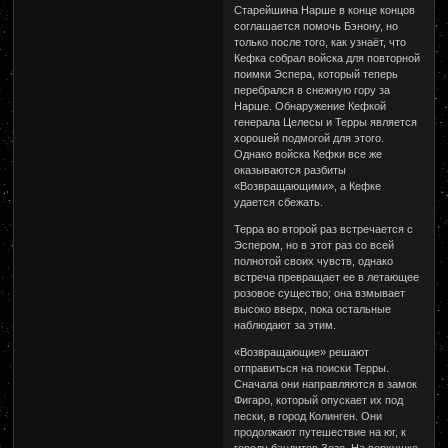
Старейшина Нарше в конце концов
соглашается помочь Бэнону, но
только после того, как узнаёт, что
Кефка собрал войска для повторной
поимки Эспера, который теперь
перебрался в снежную гору за
Нарше. Обнаружение Кефкой
генерала Целесы и Терры является
хорошей подмогой для этого.
Однако войска Кефки все же
оказываются разбиты
«Возвращающими», а Кефке
удается сбежать.
Терра во второй раз встречается с
Эспером, но в этот раз со всей
полнотой своих чувств, однако
встреча превращает ее в летающее
розовое существо; она взмывает
высоко вверх, пока остальные
наблюдают за этим.
«Возвращающие» решают
отправиться на поиски Терры.
Сначала они направляются в замок
Фигаро, который опускает их под
пески, в город Колинген. Они
продолжают путешествие на юг, к