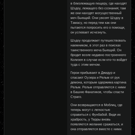
в близлежащую пещеру, где находят
Шэдоу, лежащего без сознания; там
же они находят могущественный
меч Бьющий. Они увозят Шэдоу в
Тамасу, но перед тем как они
пытаются попросить его о помощи,
он успевает исчезнуть.
Шэдоу продолжает путешествовать
наемником, в этот раз в поисках
таинственного меча Бьющий. Он
бродит возле недавно построенного
Колизея в случае если кто-то войдет
туда с этим мечом.
Герои прибывают в Джидур и
спасают Оузера и Рельм от рук
демона, которым одержима картина
Рельм. Рельм отправляется с ними
в Башню Фанатиков, чтобы спасти
Страго.
Они возвращаются в Моблиц, где
теперь могут с легкостью
справиться с Фунбабой. Видя их
храбрость, у Терры вновь
появляется желание сражаться, и
она отправляется вместе с ними.