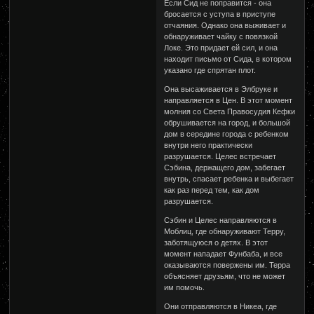
Если Сид не поправится - она
бросается с уступа в приступе
отчаяния. Однако она выживает и
обнаруживает чайку с повязкой
Локе. Это придает ей сил, и она
находит письмо от Сида, в котором
указано где спрятан плот.
Она высаживается в Элбруке и
направляется в Цен. В этот момент
молния со Света Правосудия Кефки
обрушивается на город, и большой
дом в середине города с ребенком
внутри него практически
разрушается. Целес встречает
Сэбина, держащего дом, забегает
внутрь, спасает ребенка и выбегает
как раз перед тем, как дом
разрушается.
Сэбин и Целес направляются в
Моблиц, где обнаруживают Терру,
заботящуюся о детях. В этот
момент нападает Фунбаба, и все
оказываются повержены им. Терра
объясняет друзьям, что не может
им помочь.
Они отправляются в Никеа, где