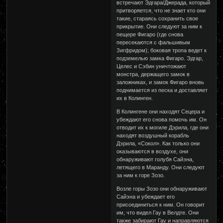
встречают Эдгара/Джерада, который
притворяется, что не знает кто они
такие, стараясь сохранить свое
прикрытие. Они следуют за ним к
пещере Фигаро (где снова
пересекаются с фальшивым
Зигфридом); боковая тропа ведет к
подземелью замка Фигаро. Эдгар,
Целес и Сэбин уничтожают
монстра, держащего замок в
заложниках, и замок Фигаро вновь
поднимается из песка и доставляет
их в Колинген.
В Колингене они находят Сецера и
убеждают его снова помочь им. Он
отводит их к могиле Дэрила, где они
находят воздушный корабль
Дэрила, «Сокол». Как только они
оказываются в воздухе, они
обнаруживают голубя Сайэна,
летящего в Маранду. Они следуют
за ним к горе Зозо.
Возле горы Зозо они обнаруживают
Сайэна и убеждает его
присоединиться к ним. Он говорит
им, что видел Гау в Велдте. Они
также забирают Гау и направляются