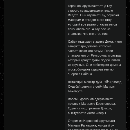
Герои обнаруживают отца Гау,
старого сумасшедшего, возле
Велдта. Они одевают Гау, обучают
манерам и отводят к его отцу,
который все равно отказывается
признавать его. А Гау все же
счастлив, что его отец жив.
Сайэн отдыхает в замке Дома, и его
атакуют три демона, которые
захватывают его разум. Герои
спасают его от Рекссоула, монстра,
который крадет души людей, питая
их грустью. Они побеждают демона
и освобождают сдерживаемую
энергию Сайэна.
Летающий монстр Дум Гэйз (Взгляд
Судьбы) держит у себя Магицит
Бахамута.
Восемь драконов сдерживают
печать к Магициту Крестоносца.
Один из них, Грязный Дракон,
выступает в Доме Оперы.
Старик из Нарше обнаруживает
Магицит Рагнарока, который он