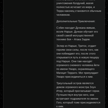
уничтожения Колдуний, магия
полностью исчезает из мира, и
Терра наконец становится обычным
человеком.
Дополнительные Приключения:
Сэбин находит Дункана живым,
возле Нарше. Дункан обучает его
своей самой могущественной
технике боя – Атака Задом.
Эспер из Нарше, Тритох, отдает
героям свои силы, после того, как
они побеждают его; после этого
открывается путь в новую пещеру
под Нарше. Они там находят
огромного снежного человека йети
по имени Умаро, охраняющего
Магицит Террато. Мог принуждает
Умаро присоединиться к ним.
Треугольный остров является
домом огромного монстра Зоун
Итер, который проглатывает герои.
Путешествуя внутри него, они
встречают подражателя по имени
Гого, который тоже присоединяется
к ним.