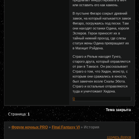
предлагает инкрустировать в меч
или оставить его как камень.
В пустыне Фигаро сокрыт древний
замок, на который натыкается замок
Фигаро, погружаясь под пески. Там
они находят останки Одина, короля
Эсперов. Герои приносят их в
тайный нижний проход, где слезы
статуи жены Одина превращают их
в Магицит Рэйдена.
Страго и Рельм находят Гунго,
старого друга, который оправляется
от ран в Тамасе. Он рассказывает
Страго о том, что Хидон, монстр, с
которым они сражались в юности,
был замечен возле Скалы Эбота.
Страго и остальные отправляются
туда и уничтожают Хидона.
0
Тема закрыта
Страница:
1
»
Форум ночных PRO
»
Final Fantasy VI
»
История
создать форум