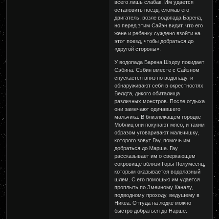
всего лишь слабак. Им удается
остановить поезд, сломав его
двигатель, возле водопада Барена,
но перед этим Сайэн видит, что его
жене и ребенку суждено взойти на
этот поезд, чтобы добраться до
«другой стороны».
У водопада Барена Шэдоу покидает
Сэбина. Сэбин вместе с Сайэном
спускается вниз по водопаду, и
обнаруживают себя в окрестностях
Велдта, дикого обиталища
различных монстров. После отдыха
они замечают одичавшего
мальчика. В близлежащем городке
Моблиц они покупают мясо, и таким
образом уговаривают мальчишку,
которого зовут Гау, помочь им
добраться до Марше. Гау
рассказывает им о сверкающем
сокровище вблизи Горы Полумесяц,
которым оказывается водолазный
шлем. С его помощью им удается
проплыть по Змеиному Каналу,
подводному проходу, ведущему в
Никеа. Оттуда на лодке можно
быстро добраться до Нарше.