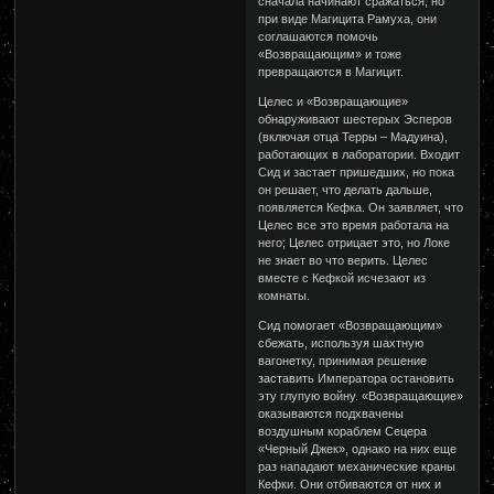
сначала начинают сражаться, но
при виде Магицита Рамуха, они
соглашаются помочь
«Возвращающим» и тоже
превращаются в Магицит.
Целес и «Возвращающие»
обнаруживают шестерых Эсперов
(включая отца Терры – Мадуина),
работающих в лаборатории. Входит
Сид и застает пришедших, но пока
он решает, что делать дальше,
появляется Кефка. Он заявляет, что
Целес все это время работала на
него; Целес отрицает это, но Локе
не знает во что верить. Целес
вместе с Кефкой исчезают из
комнаты.
Сид помогает «Возвращающим»
сбежать, используя шахтную
вагонетку, принимая решение
заставить Императора остановить
эту глупую войну. «Возвращающие»
оказываются подхвачены
воздушным кораблем Сецера
«Черный Джек», однако на них еще
раз нападают механические краны
Кефки. Они отбиваются от них и