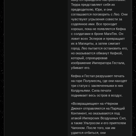
Терра представляет себя их
предводителю, Юре, и они
соглашаются поговорить с Лео. Они
чувствуют угрызения совести за
содеянное ими. Все проходит
хорошо, пока не появляется Кефка
с солдатами в броне МагиТек. Он
ловит всех Эсперов и превращает
их в Магициты, а затем сжигает
город. Лео пытается остановить его,
но оказывается обманут Кефкой,
который, спроецировав
изображение Императора Гестала,
убивает его.
Кефка и Гестал разрушают печать
на горе Полумесяц, где они находят
три статуи с заключенными в них
Колдуньями. Сила печати
поднимает весь остров в воздух.
«Возвращающие» на «Черном
Джеке» отправляются на Парящий
Континент, но оказываются под
атакой Имперских Воздушных Сил,
а также Ультросом и его приятелем
Чапоном. После того, как им
удается отбиться, они