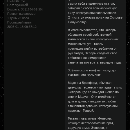
Позитив:
+2
самих себя в каменные статуи,
Пол:
Мужской
забирая с собой всю магическую
Возраст:
36
[1990-01-30]
силу, которую они использовали.
Провел на форуме:
Эти статуи оказываются на Острове
1 день 23 часа
Полумесяца.
Последний визит:
2008-01-18 09:37:12
В итоге выясняется, что Эсперы
обладают своей собственной
магической силой, которую из них
можно вытянуть. Боясь
преследований и истребления от
рук людей, Эсперы создают свое
собственное измерение и
запечатывают врата, ведущие туда.
30 (или около того) лет назад до
Настоящего Времени:
Мадонна Брэнфорд, обычная
девушка, теряется и попадает в мир
Эсперов, где ее находит Эспер по
имени Мадуин. Они влюбляются
друг в друга, и плодом их любви
становится девочка, которую они
нарекают Террой.
Гестал, повелитель Империи,
находит местоположение врат,
ведущих в мир Эсперов, и