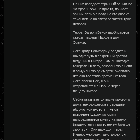
На них нападает странный осьминог
Ультрос; Сэбин, в ярости, прыгает
за ним прямо в воду, но его уносит
течением, а на плоту остаются трое
человек.
Терра, Эдгар и Бэнон пробираются
сквозь пещеры Нарше в дом
Эрвиса.
Локе крадет униформу солдата и
находит путь в секретный проход,
ведущий в Фигаро. Там он находит
генерала Целесу, закованную в цепи
и замученную до смерти; очевидно,
что она восстала против Гестала.
Локе спасает ее, и они
отправляются в Нарше через
пещеру Фигаро.
Сэбин оказывается возле какого-то
дома, находящегося в середине
абсолютной пустоты. Тут он
встречает Шэдоу, который
присоединяется к нему на время
(видимо, ему просто нечем больше
заняться). Они проходят через
Имперскую Базу, где становятся
свидетелями заговора,