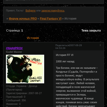
Привет, Гость!
Войдите
или
зарегистрируйтесь
.
»
Форум ночных PRO
»
Final Fantasy VI
»
История
Страница:
1
Тема закрыта
История
1
Поделиться
2007-08-28
#NightPRO#
04:53:26
Guild Master
История FF VI
1000 лет назад:
Три Богини, или как их называли –
Колдуньи (Судьба, Полтергейст и
просто Богиня), ведут
междоусобную войну. В результате
наступает хаос. Любой человек,
Откуда:
Украина - Донецк
попадающий в поле магической
(Пролетарка)
энергии, вызванное этой войной,
Зарегистрирован
: 2007-08-27
превращается в Эспера,
Приглашений:
0
магическое чудовище. В конце
Сообщений:
356
концов, понимая весь ужас своих
Уважение:
0
действий, Богини запечатывают