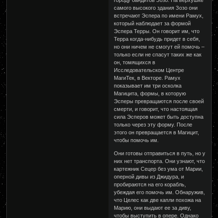
городу бандитов Зозо. На верхушке
самого высокого здания Зозо они
встречают Эспера по имени Рамух,
который наблюдает за формой
Эспера Терры. Он говорит им, что
Терра когда-нибудь придет в себя,
но они ничем не смогут ей помочь –
только если не спасут таких же как
он, томящихся в
Исследовательском Центре
МагиТек, в Векторе. Рамух
показывает им три осколка
Магицита, формы, в которую
Эсперы превращаются после своей
смерти, и говорит, что настоящая
сила Эсперов может быть доступна
только через эту форму. После
этого он превращается в Магицит,
чтобы помочь им.
Они готовы отправиться в путь, но у
них нет транспорта. Они узнают, что
картежник Сецер без ума от Марии,
оперной дивы из Джидура, и
пробираются на его корабль,
убеждая его помочь им. Обнаружив,
что Целес как две капли похожа на
Марию, они выдают ее за диву,
чтобы выступить в опере. Однако