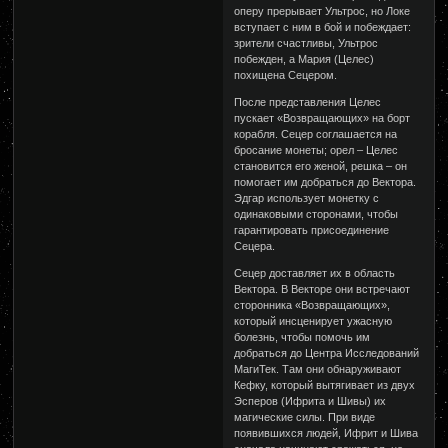
оперу прерывает Ультрос, но Локе
вступает с ним в бой и побеждает:
зрители счастливы, Ультрос
побежден, а Мария (Целес)
похищена Сецером.
После представления Целес
пускает «Возвращающих» на борт
корабля. Сецер соглашается на
бросание монеты; орел – Целес
становится его женой, решка – он
помогает им добраться до Вектора.
Эдгар использует монетку с
одинаковыми сторонами, чтобы
гарантировать присоединение
Сецера.
Сецер доставляет их в область
Вектора. В Векторе они встречают
сторонника «Возвращающих»,
который инсценирует ужасную
болезнь, чтобы помочь им
добраться до Центра Исследований
МагиТек. Там они обнаруживают
Кефку, который вытягивает из двух
Эсперов (Ифрита и Шивы) их
магические силы. При виде
появившихся людей, Ифрит и Шива