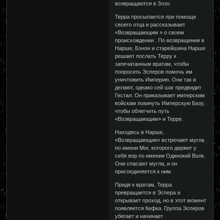
возвращаются в Зозо.
Терра просыпается при помощи
своего отца и рассказывает
«Возвращающим » о своем
происхождении . По возвращении в
Нарше, Бэнон и старейшина Нарше
решают послать Терру к
запечатанным вратам, чтобы
попросить Эсперов помочь им
уничтожить Империю. Они так и
делают, однако сей шаг предвидит
Гестал. Он приказывает имперским
войскам покинуть Имперскую Базу,
чтобы облегчить путь
«Возвращающим» и Терре.
Находясь в Нарше,
«Возвращающие» встречают мугла
по имени Мог, которого держит у
себя вор по имении Одинокий Волк.
Они спасают мугла, и он
присоединяется к ним.
Придя к вратам, Терра
превращается в Эспера и
открывает проход, но в этот момент
появляется Кефка. Группа Эсперов
убегает и начинает