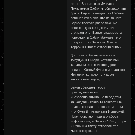
встает Варгас, сын Дункана.
Появляется Сэбин, чтобы защитить
брата. Варгас нападает на Сэбина,
обвиняя его в том, что из-за него
Варгас потерял расположение
своего отца к себе, но Сэбин
отрицает это. Варгас оказывается
повержен, и Сэбин убеждает его
следовать за Эдгаром, Локе и
Террой в штаб «Возвращающих».
Достаточно богатый человек,
живущий в Фигаро, истязаемый
желанием еще больших денег,
предает Южный Фигаро и сдает его
Империи, которая тотчас же
захватывает город.
Бэнон убеждает Терру
присоединиться к
«Возвращающим», но перед тем,
как созданы какие-то конкретные
планы, появляются новости о том,
что Южный Фигаро взят Империей.
Локе посылают туда для сбора
информации, а Эдгар, Сэбин, Терра
и Бэнон на плоту отправляют в
Нарше по реке Летэ.