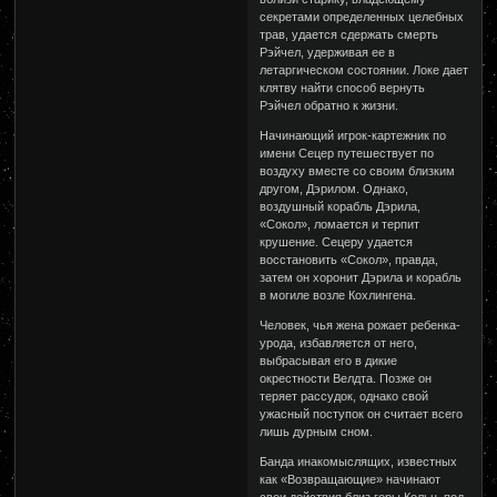
секретами определенных целебных
трав, удается сдержать смерть
Рэйчел, удерживая ее в
летаргическом состоянии. Локе дает
клятву найти способ вернуть
Рэйчел обратно к жизни.
Начинающий игрок-картежник по
имени Сецер путешествует по
воздуху вместе со своим близким
другом, Дэрилом. Однако,
воздушный корабль Дэрила,
«Сокол», ломается и терпит
крушение. Сецеру удается
восстановить «Сокол», правда,
затем он хоронит Дэрила и корабль
в могиле возле Кохлингена.
Человек, чья жена рожает ребенка-
урода, избавляется от него,
выбрасывая его в дикие
окрестности Велдта. Позже он
теряет рассудок, однако свой
ужасный поступок он считает всего
лишь дурным сном.
Банда инакомыслящих, известных
как «Возвращающие» начинают