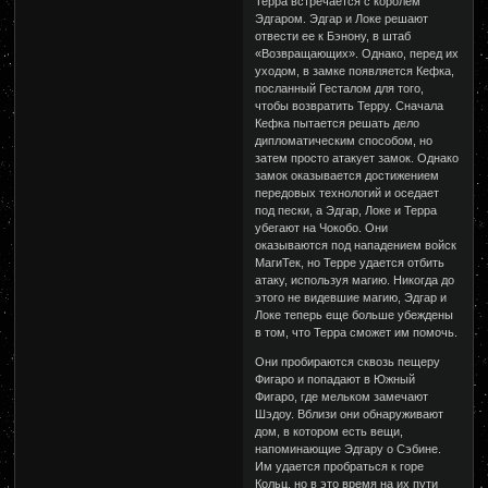
Терра встречается с королем
Эдгаром. Эдгар и Локе решают
отвести ее к Бэнону, в штаб
«Возвращающих». Однако, перед их
уходом, в замке появляется Кефка,
посланный Гесталом для того,
чтобы возвратить Терру. Сначала
Кефка пытается решать дело
дипломатическим способом, но
затем просто атакует замок. Однако
замок оказывается достижением
передовых технологий и оседает
под пески, а Эдгар, Локе и Терра
убегают на Чокобо. Они
оказываются под нападением войск
МагиТек, но Терре удается отбить
атаку, используя магию. Никогда до
этого не видевшие магию, Эдгар и
Локе теперь еще больше убеждены
в том, что Терра сможет им помочь.
Они пробираются сквозь пещеру
Фигаро и попадают в Южный
Фигаро, где мельком замечают
Шэдоу. Вблизи они обнаруживают
дом, в котором есть вещи,
напоминающие Эдгару о Сэбине.
Им удается пробраться к горе
Кольц, но в это время на их пути