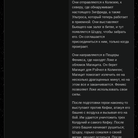
Они отправляются к Колизею, к
северу, где обнаруживают
настоящего Зигфрида, а также
Ультроса, который теперь работает
в приемной. Они выставляют
Бьющего как залог в битве, и тут
появляется Шэдоу, чтобы забрать
его. Он соглашается
присоединиться к ним, только когда
проиграет.
Они направляются в Пещеры
Феникса, где находят Локе и
обломок Магицита. Он берет
Магицит для Рэйчел в Колинген;
Магицит помогает излечить ее на
несколько драгоценных минут, но на
этом все и заканчивается. Феникс
позволяет Локе использовать свои
силы.
После подготовки герои наконец-то
выступают против Кефки, атакуя его
башню с воздуха и вызывая его на
бой. Им удается уничтожить трех
Колдуний и самого Кефку. После
этого Башня начинает рушиться;
Шэдоу, горько сожалея о своей
жизни, решает остаться. После