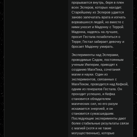
прорывается внутрь, беря в плен
всех Эсперов, которых находит.
Старейшему из Эсперов удается
заново запечатать врата и изгнать
ворвавшихся людей, но вместе с
ними уносит и Мадонну с Террой.
Мадонна, надеясь на лучшее,
просит Гестала позаботиться о
Терре; Гестал забирает девочку и
бросает Мадонну умирать.
Эксперименты над Эсперами,
проводимые Сидом, постоянным
ученым Империи, приводят к
созданию МагиТека, сочетания
магии и науки. Один из
экспериментов, связанных с
МагиТеком, проводится над Кефкой,
одним из генералов Гестала. Он
проходит успешно, и Кефка
становится обладателем
магических сил, но его разум
искажается энергией, и он
становится сумасшедшим.
Последующие эксперименты дают
более стабильные результаты связи
с магией (хотя и не такие
могущественные), которые