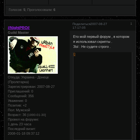
Голосов:
5
;
Проголосовали:
6
1
Поделиться
2007-08-27
#NightPRO#
17:17:05
Guild Master
Ето мой первый форум , в котором
я использовал скрипты .
ЗЫ : Не судите строго .
0
Откуда:
Украина - Донецк
(Пролетарка)
Зарегистрирован
: 2007-08-27
Приглашений:
0
Сообщений:
356
Уважение:
0
Позитив:
+2
Пол:
Мужской
Возраст:
36
[1990-01-30]
Провел на форуме:
1 день 23 часа
Последний визит:
2008-01-18 09:37:12