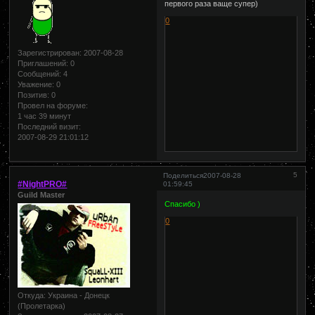
первого раза ваще супер)
0
Зарегистрирован
: 2007-08-28
Приглашений:
0
Сообщений:
4
Уважение:
0
Позитив:
0
Провел на форуме:
1 час 39 минут
Последний визит:
2007-08-29 21:01:12
5
Поделиться
2007-08-28
#NightPRO#
01:59:45
Guild Master
Спасибо )
0
Откуда:
Украина - Донецк
(Пролетарка)