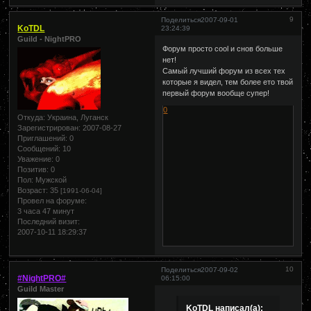
9
Поделиться
2007-09-01
KoTDL
23:24:39
Guild - NightPRO
Форум просто cool и снов больше
нет!
Самый лучший форум из всех тех
которые я видел, тем более ето твой
первый форум вообще супер!
0
Откуда:
Украина, Луганск
Зарегистрирован
: 2007-08-27
Приглашений:
0
Сообщений:
10
Уважение:
0
Позитив:
0
Пол:
Мужской
Возраст:
35
[1991-06-04]
Провел на форуме:
3 часа 47 минут
Последний визит:
2007-10-11 18:29:37
10
Поделиться
2007-09-02
#NightPRO#
06:15:00
Guild Master
KoTDL написал(а):