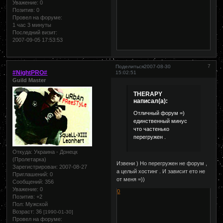
Уважение:
0
Позитив:
0
Провел на форуме:
1 час 3 минуты
Последний визит:
2007-09-05 17:53:53
7
Поделиться
2007-08-30
#NightPRO#
15:02:51
Guild Master
THERAPY
написал(а):
Отличный форум =)
единственный минус
что частенько
перегружен .
Откуда:
Украина - Донецк
(Пролетарка)
Извени ) Но перегружен не форум ,
Зарегистрирован
: 2007-08-27
а целый хостинг . И зависит ето не
Приглашений:
0
от меня =))
Сообщений:
356
Уважение:
0
0
Позитив:
+2
Пол:
Мужской
Возраст:
36
[1990-01-30]
Провел на форуме: