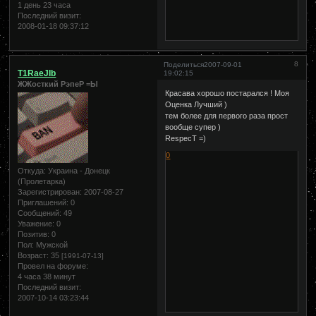
1 день 23 часа
Последний визит:
2008-01-18 09:37:12
8
Поделиться
2007-09-01
T1RaeJIb
19:02:15
ЖЖосткий РэпеР =Ы
Красава хорошо постарался ! Моя
Оценка Лучший )
тем более для первого раза прост
вообще супер )
RespecT =)
0
Откуда:
Украина - Донецк
(Пролетарка)
Зарегистрирован
: 2007-08-27
Приглашений:
0
Сообщений:
49
Уважение:
0
Позитив:
0
Пол:
Мужской
Возраст:
35
[1991-07-13]
Провел на форуме:
4 часа 38 минут
Последний визит:
2007-10-14 03:23:44