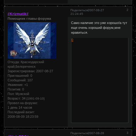
2
Поделиться
2007-08-27
#Krizmatik#
21:24:45
Помощник главы форума
Само наличие это уже хорошо!а тут
еще очень хороший форум,мне
нравиться.
0
Откуда:
Краснодарский
край,Белореченск
Зарегистрирован
: 2007-08-27
Приглашений:
0
Сообщений:
107
Уважение:
+1
Позитив:
0
Пол:
Мужской
Возраст:
34
[1991-09-10]
Провел на форуме:
1 день 14 часов
Последний визит:
2008-08-09 18:23:59
3
Поделиться
2007-08-28