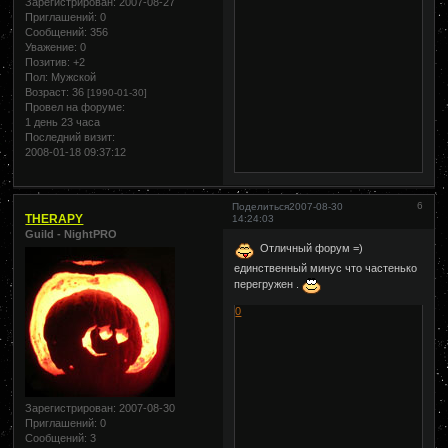
Зарегистрирован
: 2007-08-27
Приглашений:
0
Сообщений:
356
Уважение:
0
Позитив:
+2
Пол:
Мужской
Возраст:
36
[1990-01-30]
Провел на форуме:
1 день 23 часа
Последний визит:
2008-01-18 09:37:12
6
Поделиться
2007-08-30
THERAPY
14:24:03
Guild - NightPRO
Отличный форум =)
единственный минус что частенько
перегружен .
0
Зарегистрирован
: 2007-08-30
Приглашений:
0
Сообщений:
3