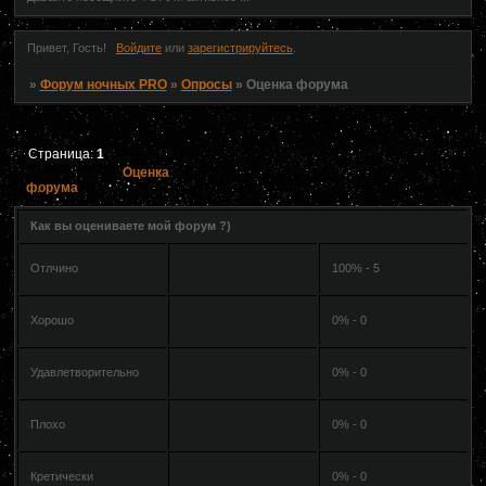
Привет, Гость!
Войдите
или
зарегистрируйтесь
.
»
Форум ночных PRO
»
Опросы
»
Оценка форума
Страница:
1
Оценка
форума
Как вы оцениваете мой форум ?)
Отлчино
100% - 5
Хорошо
0% - 0
Удавлетворительно
0% - 0
Плохо
0% - 0
Кретически
0% - 0