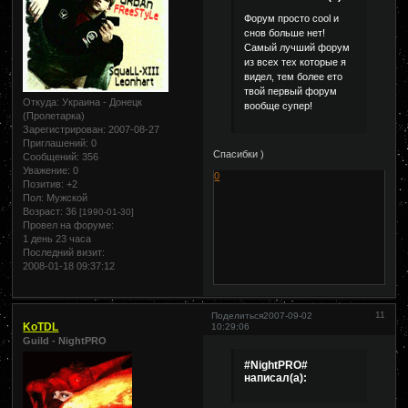
Форум просто cool и
снов больше нет!
Самый лучший форум
из всех тех которые я
видел, тем более ето
твой первый форум
Откуда:
Украина - Донецк
вообще супер!
(Пролетарка)
Зарегистрирован
: 2007-08-27
Приглашений:
0
Спасибки )
Сообщений:
356
Уважение:
0
0
Позитив:
+2
Пол:
Мужской
Возраст:
36
[1990-01-30]
Провел на форуме:
1 день 23 часа
Последний визит:
2008-01-18 09:37:12
11
Поделиться
2007-09-02
KoTDL
10:29:06
Guild - NightPRO
#NightPRO#
написал(а):