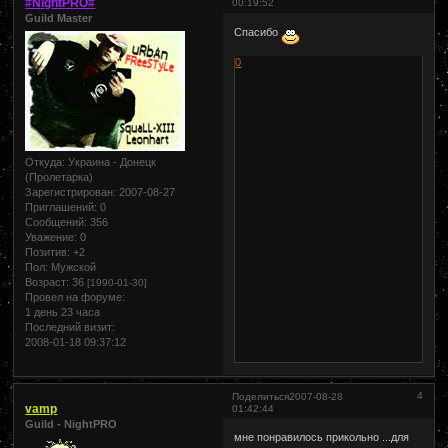
#NightPRO#
00:19:52
Guild Master
Спасибо
0
Откуда:
Украина - Донецк
(Пролетарка)
Зарегистрирован
: 2007-08-27
Приглашений:
0
Сообщений:
356
Уважение:
0
Позитив:
+2
Пол:
Мужской
Возраст:
36
[1990-01-30]
Провел на форуме:
1 день 23 часа
Последний визит:
2008-01-18 09:37:12
4
Поделиться
2007-08-28
vamp
01:42:44
Guild - NightPRO
мне понравилось прикольно ...для