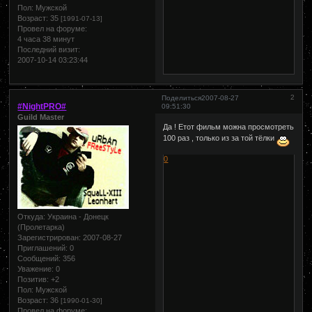
Пол:
Мужской
Возраст:
35
[1991-07-13]
Провел на форуме:
4 часа 38 минут
Последний визит:
2007-10-14 03:23:44
2
Поделиться
2007-08-27
#NightPRO#
09:51:30
Guild Master
Да ! Етот фильм можна просмотреть
100 раз , только из за той тёлки
0
Откуда:
Украина - Донецк
(Пролетарка)
Зарегистрирован
: 2007-08-27
Приглашений:
0
Сообщений:
356
Уважение:
0
Позитив:
+2
Пол:
Мужской
Возраст:
36
[1990-01-30]
Провел на форуме: