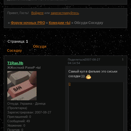
Привет, Гость!
Войдите
или
зарегистрируйтесь
.
»
Форум ночных PRO
»
Комедии =Ы
»
Обсуди Соседку
Страница:
1
Обсуди
Соседку
1
Поделиться
2007-08-27
T1RaeJIb
04:14:54
ЖЖосткий РэпеР =Ы
Самый кул в фильме это сиськи
соседки )))
0
Откуда:
Украина - Донецк
(Пролетарка)
Зарегистрирован
: 2007-08-27
Приглашений:
0
Сообщений:
49
Уважение:
0
Позитив:
0