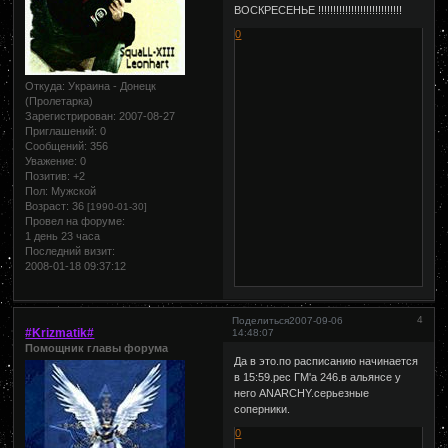
ВОСКРЕСЕНЬЕ !!!!!!!!!!!!!!!!!!!!!!!!!!!!
0
Откуда:
Украина - Донецк
(Пролетарка)
Зарегистрирован
: 2007-08-27
Приглашений:
0
Сообщений:
356
Уважение:
0
Позитив:
+2
Пол:
Мужской
Возраст:
36
[1990-01-30]
Провел на форуме:
1 день 23 часа
Последний визит:
2008-01-18 09:37:12
4
Поделиться
2007-09-06
#Krizmatik#
14:48:07
Помощник главы форума
Да в это.по расписанию начинается
в 15:59.рес ГМ'а 246.в альянсе у
него ANARCHY.серьезные
соперники.
0