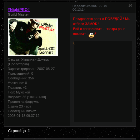
10
Поделиться
2007-09-10
#NightPRO#
00:13:14
Guild Master
Поздровляю всех с ПОБЕДОЙ ! Мы
отбили ЗАМОК !
Всё я погнал спать , завтра рано
вставать
3
0
Откуда:
Украина - Донецк
(Пролетарка)
Зарегистрирован
: 2007-08-27
Приглашений:
0
Сообщений:
356
Уважение:
0
Позитив:
+2
Пол:
Мужской
Возраст:
36
[1990-01-30]
Провел на форуме:
1 день 23 часа
Последний визит:
2008-01-18 09:37:12
Страница:
1