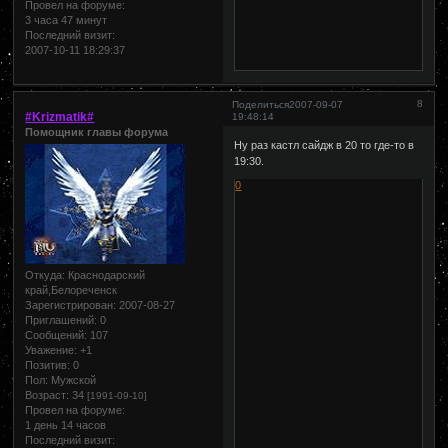
Провел на форуме:
3 часа 47 минут
Последний визит:
2007-10-11 18:29:37
8
Поделиться
2007-09-07
#Krizmatik#
19:48:14
Помощник главы форума
Ну раз кастл сайдж в 20 то где-то в
19:30.
0
Откуда:
Краснодарский
край,Белореченск
Зарегистрирован
: 2007-08-27
Приглашений:
0
Сообщений:
107
Уважение:
+1
Позитив:
0
Пол:
Мужской
Возраст:
34
[1991-09-10]
Провел на форуме:
1 день 14 часов
Последний визит: