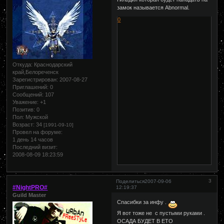
замок называется Abnormal.
0
Откуда:
Краснодарский
край,Белореченск
Зарегистрирован
: 2007-08-27
Приглашений:
0
Сообщений:
107
Уважение:
+1
Позитив:
0
Пол:
Мужской
Возраст:
34
[1991-09-10]
Провел на форуме:
1 день 14 часов
Последний визит:
2008-08-09 18:23:59
3
Поделиться
2007-09-06
#NightPRO#
12:19:37
Guild Master
Спасибки за инфу .
Я вот тоже не с пустыми руками .
ОСАДА БУДЕТ В ЕТО