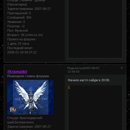
Откуда:
Украина - Донецк
(Пролетарка)
Зарегистрирован
: 2007-08-27
Приглашений:
0
Сообщений:
356
Уважение:
0
Позитив:
+2
Пол:
Мужской
Возраст:
36
[1990-01-30]
Провел на форуме:
1 день 23 часа
Последний визит:
2008-01-18 09:37:12
6
Поделиться
2007-09-07
#Krizmatik#
13:36:03
Помощник главы форума
Начало кастл сайдж в 20:00.
0
Откуда:
Краснодарский
край,Белореченск
Зарегистрирован
: 2007-08-27