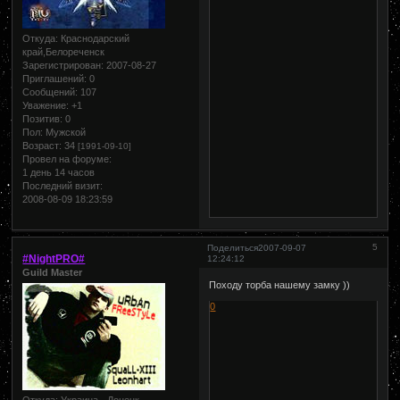
Откуда:
Краснодарский
край,Белореченск
Зарегистрирован
: 2007-08-27
Приглашений:
0
Сообщений:
107
Уважение:
+1
Позитив:
0
Пол:
Мужской
Возраст:
34
[1991-09-10]
Провел на форуме:
1 день 14 часов
Последний визит:
2008-08-09 18:23:59
5
Поделиться
2007-09-07
#NightPRO#
12:24:12
Guild Master
Походу торба нашему замку ))
0