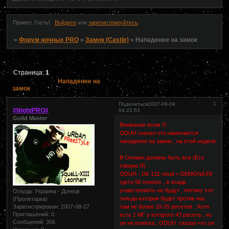
Привет, Гость!
Войдите
или
зарегистрируйтесь
.
»
Форум ночных PRO
»
Замок (Castle)
»
Нападенее на замок
Страница:
1
Нападенее на
замок
1
Поделиться
2007-09-04
#NightPRO#
04:22:53
Guild Master
Внимание всем !!!
ODUH сказал что намечается
нападенее на замок , на етой недели
.
В Онлаин должны быть все (Ето
говорю Я) .
ODUH - DK 131 reset > DEMONA Elf
гдето 90 resetov , в осаде
учавствовать не будут , потому что
Откуда:
Украина - Донецк
гильда которая будет против нас
(Пролетарка)
Зарегистрирован
: 2007-08-27
там не более 10-25 ресетов . Хотя
Приглашений:
0
есть 1 МГ у которого 43 ресета , но
Сообщений:
356
он не помеха , ODUH сказал что он