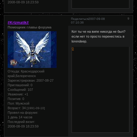
2008-08-09 18:23:59
9
Поделиться
2007-09-08
#Krizmatik#
07:10:36
Помощник главы форума
Кот ты че на випе никогда не был?
если нет то просто перенестись в
lorendeep.
0
Откуда:
Краснодарский
край,Белореченск
Зарегистрирован
: 2007-08-27
Приглашений:
0
Сообщений:
107
Уважение:
+1
Позитив:
0
Пол:
Мужской
Возраст:
34
[1991-09-10]
Провел на форуме:
1 день 14 часов
Последний визит:
2008-08-09 18:23:59