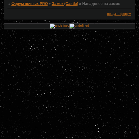
»
Форум ночных PRO
»
Замок (Castle)
»
Нападенее на замок
создать форум