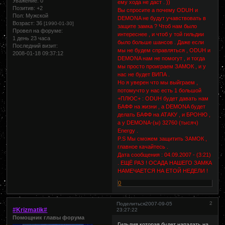
Уважение:
0
ему хода не даст . ))
Позитив:
+2
Вы спросите а почему ODUH и
Пол:
Мужской
DEMONA не будут учавствовать в
Возраст:
36
[1990-01-30]
защите замка ? Чтоб нам было
Провел на форуме:
интереснее , и чтоб у той гильдии
1 день 23 часа
было больше шансов . Даже если
Последний визит:
мы не будем справляться , ODUH и
2008-01-18 09:37:12
DEMONA нам не помогут , и тогда
мы просто проиграем ЗАМОК , и у
нас не будет ВИПА .
Но я уверен что мы выйграем ,
потомучто у нас есть 1 большой
+ПЛЮС+ : ODUH будет давать нам
БАФФ на жизни , а DEMONA будет
делать БАФФ на АТАКУ , и БРОНЮ ,
а у DEMONA-(ы) 32760 (тысяч)
Energy .
P.S Мы сможем защитить ЗАМОК ,
главное качайтесь .
Дата сообщения : 04.09.2007 - (3:21)
. ЕЩЁ РАЗ ! ОСАДА НАШЕГО ЗАМКА
НАМЕЧАЕТСЯ НА ЕТОЙ НЕДЕЛИ !
0
2
Поделиться
2007-09-05
#Krizmatik#
23:27:22
Помощник главы форума
Гильдия которая будет нападать на