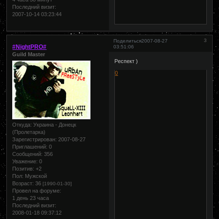
Последний визит:
2007-10-14 03:23:44
3
Поделиться
2007-08-27
#NightPRO#
03:51:06
Guild Master
Респект )
0
Откуда:
Украина - Донецк
(Пролетарка)
Зарегистрирован
: 2007-08-27
Приглашений:
0
Сообщений:
356
Уважение:
0
Позитив:
+2
Пол:
Мужской
Возраст:
36
[1990-01-30]
Провел на форуме:
1 день 23 часа
Последний визит:
2008-01-18 09:37:12