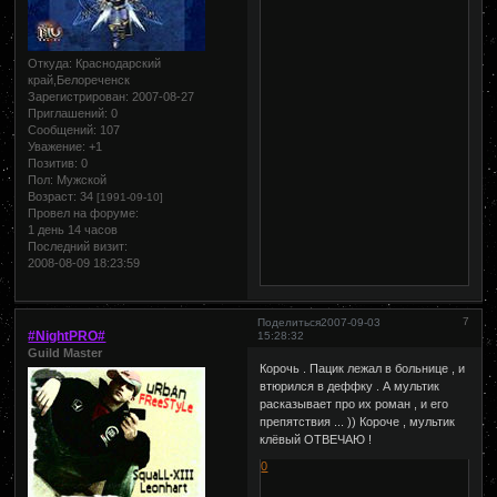
Откуда:
Краснодарский
край,Белореченск
Зарегистрирован
: 2007-08-27
Приглашений:
0
Сообщений:
107
Уважение:
+1
Позитив:
0
Пол:
Мужской
Возраст:
34
[1991-09-10]
Провел на форуме:
1 день 14 часов
Последний визит:
2008-08-09 18:23:59
7
Поделиться
2007-09-03
#NightPRO#
15:28:32
Guild Master
Корочь . Пацик лежал в больнице , и
втюрился в деффку . А мультик
расказывает про их роман , и его
препятствия ... )) Короче , мультик
клёвый ОТВЕЧАЮ !
0