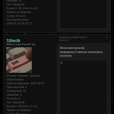
Позитив:
+2
Пол:
Мужской
Возраст:
36
[1990-01-30]
Провел на форуме:
1 день 23 часа
Последний визит:
2008-01-18 09:37:12
2
Поделиться
2007-08-27
T1RaeJIb
03:49:17
ЖЖосткий РэпеР =Ы
Лично мне мультик
понравился.Советую посмотреть
!!!!!!!!!!!!!!!!
+1
Откуда:
Украина - Донецк
(Пролетарка)
Зарегистрирован
: 2007-08-27
Приглашений:
0
Сообщений:
49
Уважение:
0
Позитив:
0
Пол:
Мужской
Возраст:
35
[1991-07-13]
Провел на форуме:
4 часа 38 минут