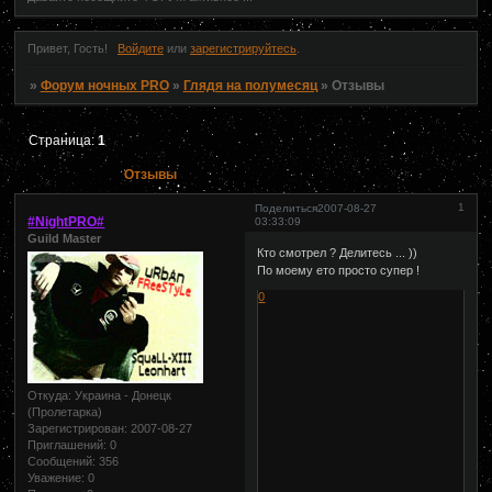
Привет, Гость!
Войдите
или
зарегистрируйтесь
.
»
Форум ночных PRO
»
Глядя на полумесяц
»
Отзывы
Страница:
1
Отзывы
1
Поделиться
2007-08-27
#NightPRO#
03:33:09
Guild Master
Кто смотрел ? Делитесь ... ))
По моему ето просто супер !
0
Откуда:
Украина - Донецк
(Пролетарка)
Зарегистрирован
: 2007-08-27
Приглашений:
0
Сообщений:
356
Уважение:
0