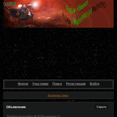
Форум
Участники
Поиск
Регистрация
Войти
Активные темы
Объявление
Давайте посещяйте ФОРУМ активнее !!!