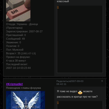
классный
0
Откуда:
Украина - Донецк
(Пролетарка)
Зарегистрирован
: 2007-08-27
Приглашений:
0
Сообщений:
49
Уважение:
0
Позитив:
0
Пол:
Мужской
Возраст:
35
[1991-07-13]
Провел на форуме:
4 часа 38 минут
Последний визит:
2007-10-14 03:23:44
6
Поделиться
2007-09-03
#Krizmatik#
06:42:11
Помощник главы форума
Я тоже не видел
можете
рассказать в кратце про че там?
0