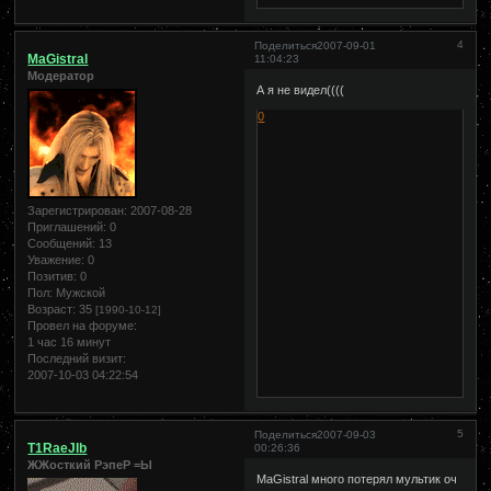
4
Поделиться
2007-09-01
MaGistral
11:04:23
Модератор
А я не видел((((
0
Зарегистрирован
: 2007-08-28
Приглашений:
0
Сообщений:
13
Уважение:
0
Позитив:
0
Пол:
Мужской
Возраст:
35
[1990-10-12]
Провел на форуме:
1 час 16 минут
Последний визит:
2007-10-03 04:22:54
5
Поделиться
2007-09-03
T1RaeJIb
00:26:36
ЖЖосткий РэпеР =Ы
MaGistral много потерял мультик оч