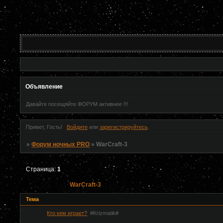
Объявление
Давайте посещяйте ФОРУМ активнее !!!
Привет, Гость!
Войдите
или
зарегистрируйтесь
.
»
Форум ночных PRO
»
WarCraft-3
Страница:
1
WarCraft-3
Тема
Кто кем играет?
#Krizmatik#