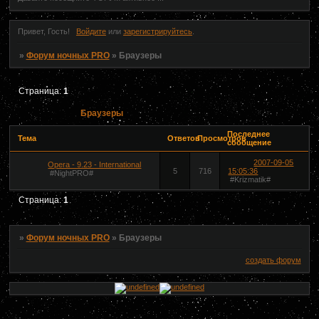
Привет, Гость!
Войдите
или
зарегистрируйтесь
.
»
Форум ночных PRO
»
Браузеры
Страница:
1
Браузеры
Последнее
Тема
Ответов
Просмотров
сообщение
2007-09-05
Opera - 9.23 - International
5
716
15:05:36
#NightPRO#
#Krizmatik#
Страница:
1
»
Форум ночных PRO
»
Браузеры
создать форум