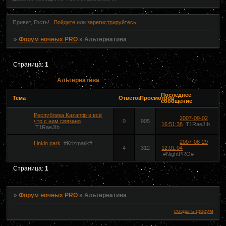
Привет, Гость!
Войдите
или
зарегистрируйтесь
.
»
Форум ночных PRO
»
Альтернатива
Страница:
1
Альтернатива
Последнее
Тема
Ответов
Просмотров
сообщение
Республика Kazantip и всё
2007-09-02
что с ним связано
0
905
16:51:38
T1RaeJIb
T1RaeJIb
2007-08-29
Linkin pаrk
#Krizmatik#
4
312
12:01:04
#NightPRO#
Страница:
1
»
Форум ночных PRO
»
Альтернатива
создать форум