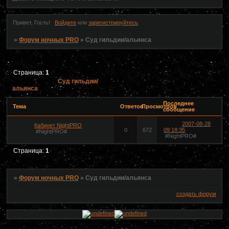
Привет, Гость!
Войдите
или
зарегистрируйтесь
.
»
Форум ночных PRO
»
Суд гильдии/альянса
Страница:
1
Суд гильдии/
альянса
Последнее
Тема
Ответов
Просмотров
сообщение
2007-08-28
Кабинет NightPRO
0
672
09:18:35
#NightPRO#
#NightPRO#
Страница:
1
»
Форум ночных PRO
»
Суд гильдии/альянса
создать форум