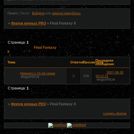
Привет, Гость!
Войдите
или
зарегистрируйтесь
.
»
Форум ночных PRO
»
Final Fantasy X
Страница:
1
Final Fantasy
X
Последнее
Тема
Ответов
Просмотров
сообщение
2007-08-28
Немного о 10-ой серии
0
478
04:12:21
#NightPRO#
#NightPRO#
Страница:
1
»
Форум ночных PRO
»
Final Fantasy X
создать форум