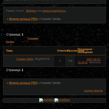
Привет, Гость!
Войдите
или
зарегистрируйтесь
.
»
Форум ночных PRO
»
Counter Strike
Страница:
1
Counter
Strike
Последнее
Тема
Ответов
Просмотров
сообщение
Counter Strike
#NightPRO#
2007-09-01
5
718
11:42:11
MaGistral
Страница:
1
»
Форум ночных PRO
»
Counter Strike
создать форум